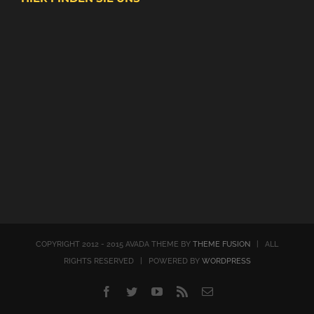
COPYRIGHT 2012 - 2015 AVADA THEME BY
THEME FUSION
| ALL
RIGHTS RESERVED | POWERED BY
WORDPRESS
Facebook
Twitter
YouTube
Rss
E-
Mail